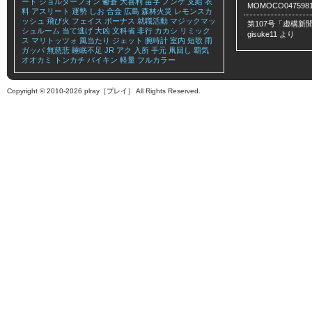
ート
ショルダーフォン
鬱蒼
大喜利
苗字
ノンケ
支給
衣
MOMOCO047598
料
アスリート
運勢
しお
合金
広島
森林火災
レモンスカ
ッシュ
飛び火
フェイス
ボーナス
就職活動
マジックマッ
第107号「虚構新聞
シュルーム
当て逃げ
大凶
文科省
非行
カカシ
リミック
gisuke11
より
ス
マリトッツォ
風当たり
ジェット
腕時計
室内
短歌
雨
ガッパ
無慈悲
睡眠不足
JR
アク
入所
手元
凧回し
覇気
オオカミ
トンカチ
バイキン
軽量
フルカラー
Copyright © 2010-2026 plray［プレイ］ All Rights Reserved.