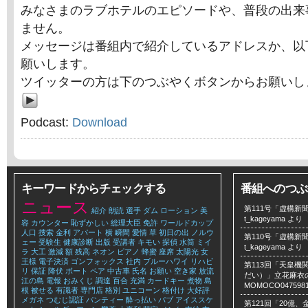
みなさまのラブホテルのエピソードや、普段の出来
ません。
メッセージは番組内で紹介しているアドレスか、以
願いします。
ツイッターの方は下のつぶやくボタンからお願いし
Podcast:
Download
キーワードからチェックする
番組へのつぶ
ニュース
第111号「虚構新聞
紹介
朗読
選手
ダム
ローション
美
t_kageyama
より
容
カウンター
恥ずかしい
総理大臣
免許
ワールドカップ
人口
捜索
金利
アパート
横
瞬間
愛情
草
初日の出
ノルウ
第110号「虚構新聞
ェー
受験生
健康診断
出版
受講者
キモい
探偵
水筒
ミイ
t_kageyama
より
ラ
大工
激減
額
残高
ネオン
ピアノ
蜂蜜
座席
太陽光
女
王様
電子決済
ゴンフォックス
社内
ブルーハワイ
リハビ
第113回「天皇
リ
保証
降伏
ボート
ペア
中古車
氏名
お願い
空き家
放流
だい）」立花麻衣のLe
江の島
電報
おみくじ
調達
百合
充満
カードキー
煮物
島
MOMOCO047598
根
被せる
有識者
専門店
格別
ユニコーン
格付け
大好評
メガネ
つむじ認証
パンティー
酔っ払い
パブ
アイススケ
第121回「20億