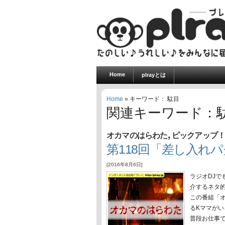
Home
plrayとは
Home
» キーワード： 駄目
関連キーワード：
,
オカマのはらわた
ピックアップ
第118回「差し入れ
[2016年8月6日]
ラジオDJで
介するネタ
この番組「
るKママが
普段お仕事