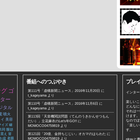
番組へのつぶやき
プレ
ング
ゴ
第111号「虚構新聞ニュース」2016年11月20日
に
インター
t_kageyama
より
ター
楽しいこ
第110号「虚構新聞ニュース」2016年11月6日
に
どんなに
ジタル
t_kageyama
より
それは一
電
噴火
けます。
第113回「天皇機関説問題（てんのうきかんせつもん
タイ
美容
なのでぼ
だい）」立花麻衣のLet’s年GO!!
に
サイズ
確
「楽しい
MOMOCO04759819
より
共同
饅頭
す。
震え
冒
第121回「20億、金持ちじじい」オカマのはらわた
に
お盆
老眼
MOMOCO04759819
より
plra