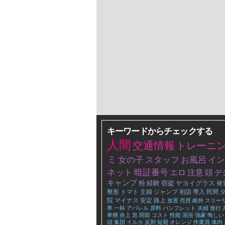
キーワードからチェックする
人間
交通情報
トレーニ
ミ
女の子
スタッフ
お風呂
イン
ネット
暗証番号
エロ
注意
頭
デ
キャンプ
粉
経験
窃盗
ヤヨイグラス
発
整形
トマト
主婦
ジャンプ
初詣
導入
民間
院
マイナス
安定
路上
放置
売買
維持
スリー
率
一杯
アパレル
原料
パンフレット
夫婦
進行
卑猥
炎上
息
関節
コスト
性能
混浴
強豪
悔しい
頭
集団
イルカ
反則
短期
オレンジ
作業員
体内