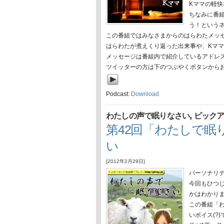
Kママの軽
ちなみに番
う！という
この番組ではみなさまからのはらわたメッ
はらわたが煮えくり返った出来事や、Kマ
メッセージは番組内で紹介しているアドレ
ツイッターの方は下のつぶやくボタンから
Podcast:
Download
,
わたしの声で眠りなさい
ピック
第42回「わたしで眠
い
[2012年2月29日]
パーソナリ
今回もひつ
かはわかり
この番組「
いボイス(?