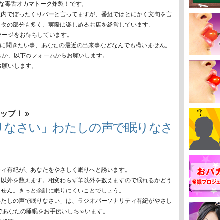
快な毒舌オカマトーク炸裂！です。
組内でぼったくりバーと言ってますが、番組ではとにかく文句を言
ネタの部分も多く、実際は楽しめるお店を経営しています。
セージをお待ちしています。
マに聞きたい事、あなたの最近の出来事などなんでも構いません。
スか、以下のフォームからお願いします。
お願いします。
»
アップ！
りなさい」わたしの声で眠りなさ
ティ有紀が、あなたをやさしく眠りへと誘います。
じ以外を数えます。相変わらず羊以外を数えますので眠れるかどう
ません。きっと余計に眠りにくいことでしょう。
わたしの声で眠りなさい」は、ラジオパーソナリティ有紀がやさし
)であなたの睡眠をお手伝いしちゃいます。