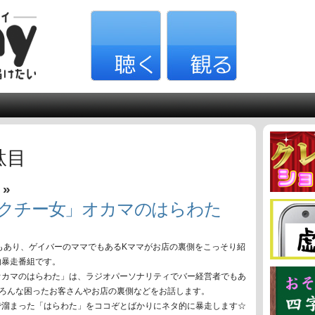
駄目
»
！
パクチー女」オカマのはらわた
もあり、ゲイバーのママでもあるKママがお店の裏側をこっそり紹
的暴走番組です。
オカマのはらわた」は、ラジオパーソナリティでバー経営者でもあ
いろんな困ったお客さんやお店の裏側などをお話します。
で溜まった「はらわた」をココぞとばかりにネタ的に暴走します☆