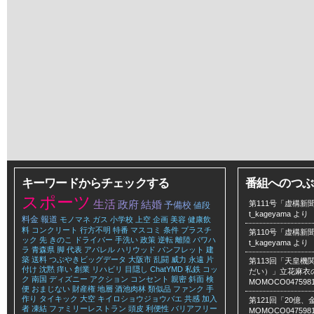
キーワードからチェックする
番組へのつぶ
スポーツ
生活
政府
結婚
第111号「虚構新聞
予備校
値段
t_kageyama
より
料金
報道
モノマネ
ガス
小学校
上空
企画
美容
健康飲
料
コンクリート
行方不明
特番
マスコミ
条件
プラスチ
第110号「虚構新聞
ック
先
きのこ
ドライバー
手洗い
政策
逆転
離陸
パワハ
t_kageyama
より
ラ
青森県
脚
代表
アパレル
ハリウッド
パンフレット
建
築
送料
つぶやきビッグデータ
大阪市
乱闘
威力
永遠
片
第113回「天皇
付け
沈黙
痒い
創業
リハビリ
目隠し
ChatYMD
私鉄
コッ
だい）」立花麻衣のLe
ク
南国
ディズニー
アクション
コンセント
親密
斜面
検
MOMOCO047598
便
おまじない
財産権
地層
酒池肉林
類似品
ファンク
手
作り
タイキック
大空
キイロショウジョウバエ
共感
加入
第121回「20億
者
凍結
ファミリーレストラン
頭皮
利便性
バリアフリー
MOMOCO047598