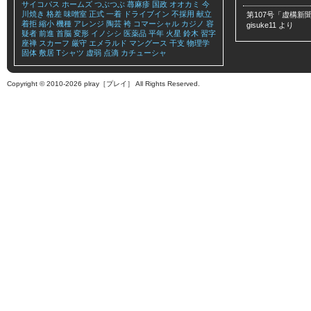
サイコパス
ホームズ
つぶつぶ
蕁麻疹
国政
オオカミ
今
川焼き
格差
味噌室
正式
一着
ドライブイン
不採用
献立
第107号「虚構新聞
着拒
縮小
機種
アレンジ
陶芸
袴
コマーシャル
カジノ
容
gisuke11
より
疑者
前進
首脳
変形
イノシシ
医薬品
平年
火星
鈴木
習字
座禅
スカーフ
厳守
エメラルド
マングース
干支
物理学
固体
敷居
Tシャツ
虚弱
点滴
カチューシャ
Copyright © 2010-2026 plray［プレイ］ All Rights Reserved.