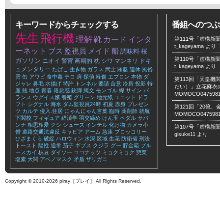
キーワードからチェックする
番組へのつぶ
先生
飛行機
理解
靴
カード
インタ
第111号「虚構新聞
t_kageyama
より
ーネット
ブス
監視員
メイド
船
調味料
桜
第110号「虚構新聞
ガソリン
ニオイ
警官
画期的
枕
シワ
マンネリ
ドキ
t_kageyama
より
ュメンタリー
たばこ
生き物
ガラス
武士
賄賂
連休
風俗
雲
缶
アワビ
食中毒
テロ
肩
探偵
軽傷
エプロン
本物
ダ
第113回「天皇
ジャレ
鼻毛
水揚げ
特許
トンネル
要請
合意
冷房
投影
特
だい）」立花麻衣のLe
産
瓶
地点
青春
倦怠感
銃弾
縄文
モンゴル
綿
サイン
バ
MOMOCO047598
ランス
ウグイス嬢
養殖
グリーン
地元紙
ユニット
ドラ
フト
シグナル
海水
ダム監視員24時
初夏
赤身
プレゼン
第121回「20億
ツ
カルテ
侵入.住居
にゃんにゃん言葉
臨時
薬剤師
就航
MOMOCO047598
下関校
フィギュア
経済学
羽交締め
けん玉
ペダル
サバ
ンナ
相思相愛
クシ
シューズ
インテル
化け物
カメラ小
第107号「虚構新聞
僧
道路交通法違反
キャビア
アーム
急速
ブロッコリー
gisuke11
より
ひざまくら
破綻
ハロウィン
水深
区域
生花
防衛省
刑法
トースト
陽性
通常
茄子
ギプス
クジラ
グー
貯金箱
ブル
ースカイ
枝豆
ダイソー
ココナッツ
ミョクミョク
惣菜
塩素
大関
アベノマスク
矛盾
ザリガニ
Copyright © 2010-2026 plray［プレイ］ All Rights Reserved.