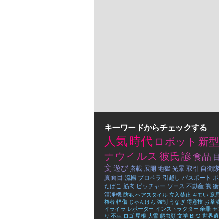
キーワードからチェックする
人気
時代
ロボット
新
ナウイルス
彼氏
諺
食品
文
遊び
搭載
展開
地獄
光景
取引
自衛
真面目
流暢
プロペラ
引越し
パスポート
ポ
たばこ
筋肉
ピッチャー
ソース
不動産
熊
衝
清浄機
防犯
ヘアスタイル
立入禁止
キモい
意
権者
軽傷
じゃんけん
強制
うなぎ
得意技
お茶
イライラ
レポーター
インストラクター
余罪
セ
り
不幸
ロゴ
屋根
大雪
爬虫類
文学
BPO
世界遺