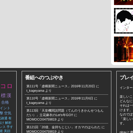
番組へのつぶやき
プレ
型コロ
第111号「虚構新聞ニュース」2016年11月20日
に
インター
t_kageyama
より
目標
漢
楽しいこ
第110号「虚構新聞ニュース」2016年11月6日
に
どんなに
隊
合格
t_kageyama
より
それは一
イント
けます。
第113回「天皇機関説問題（てんのうきかんせつもん
撃
空気
なのでぼ
だい）」立花麻衣のLet’s年GO!!
に
思疎通
有
「楽しい
MOMOCO04759819
より
漬け
解析
す。
ンス
手す
第121回「20億、金持ちじじい」オカマのはらわた
に
産
美顔
MOMOCO04759819
より
plra