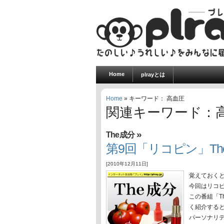
Home
plrayとは
Home
» キーワード： 高血圧
関連キーワード：
»
The成分
第9回「リコピン」Th
[2010年12月11日]
覚えておくと
今回はリコ
この番組「T
く紹介する
パーソナリテ