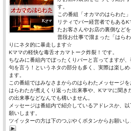
す。
この番組「オカマのはらわた」
リティでバー経営者でもあるK
たお客さんやお店の裏側などを
普段お仕事で溜まった「はらわ
りにネタ的に暴走します☆
Kママの軽快な毒舌オカマトーク炸裂！です。
ちなみに番組内でぼったくりバーと言ってますが、
句を言う！というネタの部分も多く、実際は楽しめ
ます。
この番組ではみなさまからのはらわたメッセージを
はらわたが煮えくり返った出来事や、Kママに聞き
の出来事などなんでも構いません。
メッセージは番組内で紹介しているアドレスか、以
願いします。
ツイッターの方は下のつぶやくボタンからお願いし