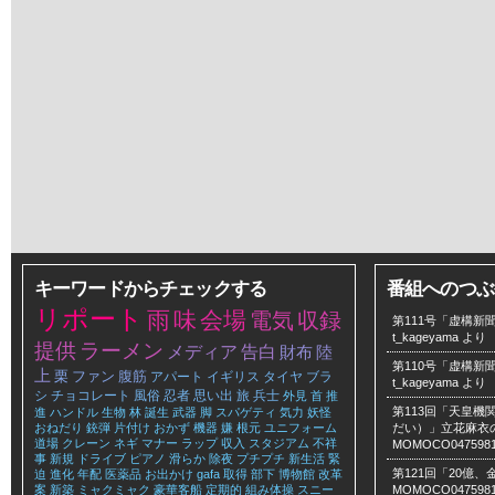
キーワードからチェックする
番組へのつぶ
リポート
雨
味
会場
電気
収録
第111号「虚構新聞
t_kageyama
より
提供
ラーメン
メディア
告白
財布
陸
第110号「虚構新聞
上
栗
ファン
腹筋
アパート
イギリス
タイヤ
ブラ
t_kageyama
より
シ
チョコレート
風俗
忍者
思い出
旅
兵士
外見
首
推
第113回「天皇
進
ハンドル
生物
林
誕生
武器
脚
スパゲティ
気力
妖怪
おねだり
銃弾
片付け
おかず
機器
嫌
根元
ユニフォーム
だい）」立花麻衣のLe
道場
クレーン
ネギ
マナー
ラップ
収入
スタジアム
不祥
MOMOCO047598
事
新規
ドライブ
ピアノ
滑らか
除夜
プチプチ
新生活
緊
第121回「20億
迫
進化
年配
医薬品
お出かけ
gafa
取得
部下
博物館
改革
案
新築
ミャクミャク
豪華客船
定期的
組み体操
スニー
MOMOCO047598