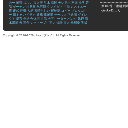
カー
業種
ズルい
加入者
洪水
協同
テレアポ
不振
排泄
昔
第107号「虚構新聞
話
ゲーセン
注意報
氷河期
クソメガネ
半径
レスキュー
gisuke11
より
隊
正式
終盤
人柄
素晴らしい
運動場
コピー
ブロッコリ
ー
陽キャ
ハイテク
業務
修羅場
セールス
正念場
ダイレ
クト
暴言
年始
合体型
世話
チアリーダー
パンク
執行
海
水浴場
天
三角
シャトーブリアン
複雑
両方
幼馴染
訴状
Copyright © 2010-2026 plray［プレイ］ All Rights Reserved.