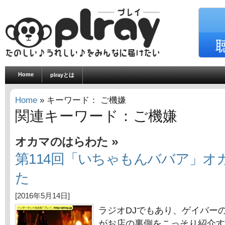
Home
plrayとは
Home
» キーワード： ご機嫌
関連キーワード：ご機嫌
»
オカマのはらわた
第114回「いちゃもんババア」オ
た
[2016年5月14日]
ラジオDJでもあり、ゲイバー
がお店の裏側をこっそり紹介す