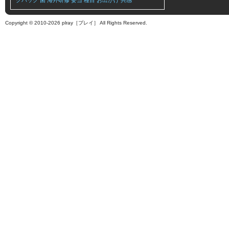
クバック
菌
海外研修
妥当
種目
お出かけ
共感
Copyright © 2010-2026 plray［プレイ］ All Rights Reserved.