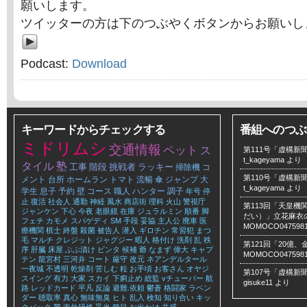
願いします。
ツイッターの方は下のつぶやくボタンからお願いし
Podcast:
Download
キーワードからチェックする
番組へのつぶ
ミドリムシ
交通情報
ペット
ス
第111号「虚構新聞
t_kageyama
より
タイル
塾
工事
階段
挑戦者
ラッキー
掃除機
コ
第110号「虚構新聞
メント
台所
ホームラン
トマト
流暢
傘
ジャンプ
大
t_kageyama
より
学生
息子
予約
壁
コース
職人
ハンター
調子
年号
停
止
復活
社会人
通勤
神経
風水
商店街
理科
火山
警視庁
第113回「天皇
ジャンケン
下心
今夜
老眼鏡
在庫
ジュラルミン
順番
脚
だい）」立花麻衣のLe
フェチ
カモメ
スパゲディ
SM
手段
妥協
主人公
廃車
医
MOMOCO047598
療機関
棋士
終盤
殺菌
被告人
潜入
ギロチン
常習犯
まつ
毛
マルチ
クレジット
ジャグジー
暇人
格付け
洗剤
乱
秩
第121回「20億
序
肝臓
床屋
ぶぶ漬け
ビンタ
候補
爺
なまず
偉大
キャプ
MOMOCO047598
テン
龍宮村
三河弁
コート
厳守
改元
ネアンデルタール
一夜城
不透明
乾燥剤
苦しむ
粒
お手頃
お客さん
オヤジ
第107号「虚構新聞
スイング
有力
大家
スカイ
下痢止め
総監
vチューバー
航
gisuke11
より
路
レッドカード
平凡
反論
避難.依頼
鬱蒼
格闘家
ラベン
ダー
聴取率
真心
無味無臭
ヒト
乱入
検知
知り合い
キッ