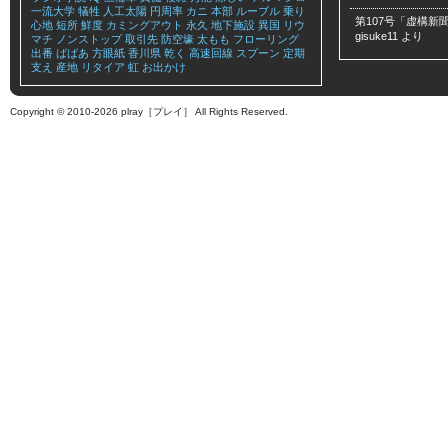
一流大学
犠牲
人工太陽
円周率
カニ
本部
ルーブル
乗り
第107号「虚構新聞
心地
短所
鮮度
カミングアウト
永久
地下施設
異国
リウ
gisuke11
より
マチ
ノンストップ
取引先
防空壕
太もも
フローリング
出番
ばばあ
方眼紙
香川県
乾く
高速回線
スプーン
定期
支え
産地
リタイア
虹
お出かけ
Copyright © 2010-2026 plray［プレイ］ All Rights Reserved.