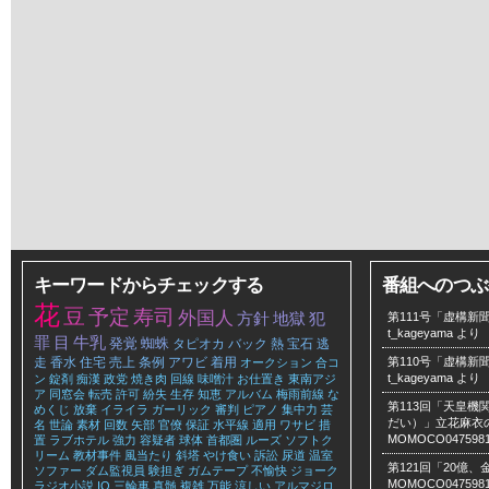
キーワードからチェックする
番組へのつぶ
花
豆
予定
寿司
外国人
方針
地獄
犯
第111号「虚構新聞
t_kageyama
より
罪
目
牛乳
発覚
蜘蛛
タピオカ
バック
熱
宝石
逃
走
香水
住宅
売上
条例
アワビ
着用
第110号「虚構新聞
オークション
合コ
t_kageyama
より
ン
錠剤
痴漢
政党
焼き肉
回線
味噌汁
お仕置き
東南アジ
ア
同窓会
転売
許可
紛失
生存
知恵
アルバム
梅雨前線
な
第113回「天皇
めくじ
放棄
イライラ
ガーリック
審判
ピアノ
集中力
芸
だい）」立花麻衣のLe
名
世論
素材
回数
矢部
官僚
保証
水平線
適用
ワサビ
措
MOMOCO047598
置
ラブホテル
強力
容疑者
球体
首都圏
ルーズ
ソフトク
リーム
教材事件
風当たり
斜塔
やけ食い
訴訟
尿道
温室
第121回「20億
ソファー
ダム監視員
験担ぎ
ガムテープ
不愉快
ジョーク
MOMOCO047598
ラジオ小説
IQ
三輪車
真髄
複雑
万能
涼しい
アルマジロ