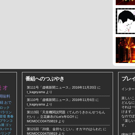
番組へのつぶやき
プレ
発
オ
第111号「虚構新聞ニュース」2016年11月20日
に
インター
t_kageyama
より
調味料
楽しいこ
第110号「虚構新聞ニュース」2016年11月6日
に
紐
おで
どんなに
t_kageyama
より
それは一
ロック
けます。
パラリン
第113回「天皇機関説問題（てんのうきかんせつもん
なのでぼ
登壇
青春
だい）」立花麻衣のLet’s年GO!!
に
ブランコ
「楽しい
MOMOCO04759819
より
わ湖
ゴッ
す。
スパート
第121回「20億、金持ちじじい」オカマのはらわた
に
ーリング
MOMOCO04759819
より
plra