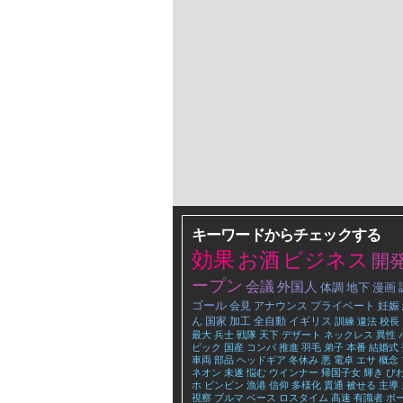
キーワードからチェックする
効果
お酒
ビジネス
開
ープン
会議
外国人
体調
地下
漫画
ゴール
会見
アナウンス
プライベート
妊娠
ん
国家
加工
全自動
イギリス
訓練
違法
校長
最大
兵士
戦隊
天下
デザート
ネックレス
異性
ピック
国産
コンパ
推進
羽毛
弟子
本番
結婚式
車両
部品
ヘッドギア
冬休み
悪
電卓
エサ
概念
ネオン
未遂
悩む
ウインナー
帰国子女
輝き
び
ホ
ビンビン
漁港
信仰
多様化
貫通
被せる
主導
視察
ブルマ
ベース
ロスタイム
高速
有識者
ボ