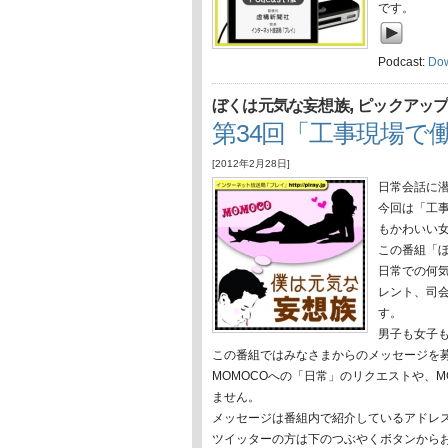
です。
Podcast:
Do
,
ぼくは元気な妄想族
ピックアッ
第34回「工事現場で
[2012年2月28日]
日常会話に
今回は「工
もかわいい
この番組「
日常での何
レント、司会
す。
男子も女子
この番組ではみなさまからのメッセージを
MOMOCOへの「日常」のリクエストや、
ません。
メッセージは番組内で紹介しているアドレ
ツイッターの方は下のつぶやくボタンから