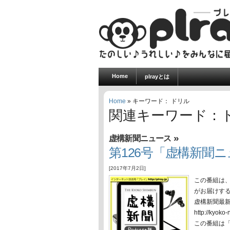
Home
plrayとは
Home
» キーワード： ドリル
関連キーワード：
»
虚構新聞ニュース
第126号「虚構新聞ニ
[2017年7月2日]
この番組は
がお届けす
虚構新聞最
http://ky
この番組は