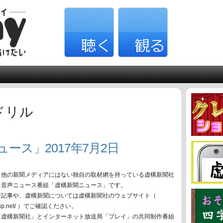
ドリル
ュース」2017年7月2日
、他の新聞メディアにはない独自の取材網を持っている虚構新聞社
る音声ニュース番組「虚構新聞ニュース」です。
新記事や、虚構新聞については虚構新聞社のウェブサイト（
oko-np.net/ ）でご確認ください。
「虚構新聞社」とインターネット放送局「プレイ」の共同制作番組