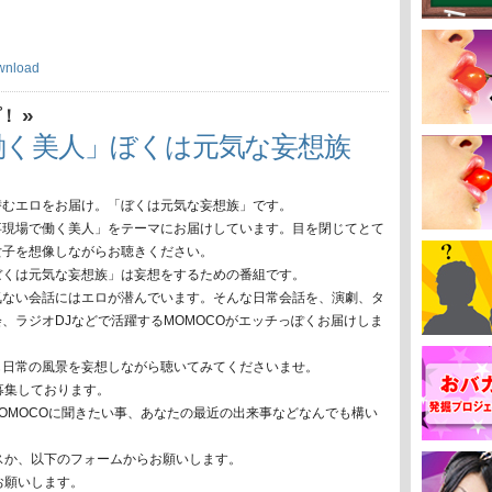
wnload
»
プ！
働く美人」ぼくは元気な妄想族
潜むエロをお届け。「ぼくは元気な妄想族」です。
事現場で働く美人」をテーマにお届けしています。目を閉じてとて
女子を想像しながらお聴きください。
ぼくは元気な妄想族」は妄想をするための番組です。
気ない会話にはエロが潜んでいます。そんな日常会話を、演劇、タ
、ラジオDJなどで活躍するMOMOCOがエッチっぽくお届けしま
も日常の風景を妄想しながら聴いてみてくださいませ。
募集しております。
MOMOCOに聞きたい事、あなたの最近の出来事などなんでも構い
スか、以下のフォームからお願いします。
お願いします。