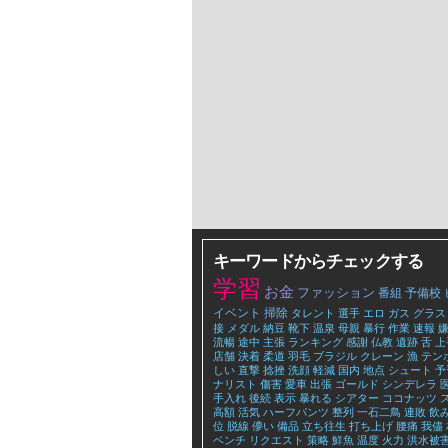
キーワードからチェックする
学習
お金
ファッション
番組
予備校
イベント
掃除
タレント
選手
エロ
ガス
グラス
接
メダル
納豆
靴下
温泉
母親
暴行
作業
速報
流暢
途中
主張
ランキング
感謝
仏教
遺跡
舌
上
店舗
決着
柔道
羽毛
ブラジル
クレーン
漁
テン
しい
直撃
捻挫
洗顔
軽減
国内
地点
シュート
予
ナリスト
傷害
愛車
出張
ゴールド
シンデレラ
手入れ
後続
表示
暴れる
シアター
ココナッツ
高額
活気
ハーフパンツ
整列
一石二鳥
連敗
飲
位
脱線
儚い
備品
立ち往生
打ち上げ
腰痛
我儘
ベンチ
リクエスト
策略
鮮魚
温度
火力
洪水被