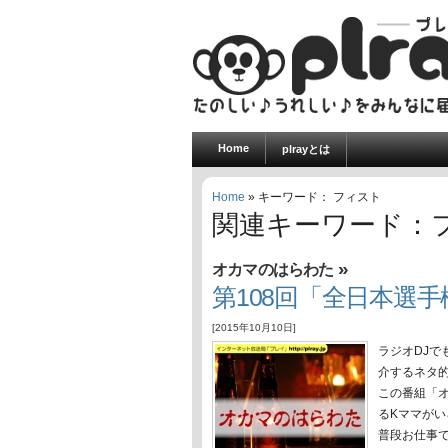
Home
plrayとは
Home
» キーワード： フィスト
関連キーワード：
»
オカマのはらわた
第108回「全日本選
[2015年10月10日]
ラジオDJで
介するネタ
この番組「
るKママが
普段お仕事