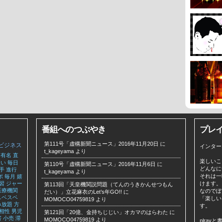
番組へのつぶやき
プレ
第111号「虚構新聞ニュース」2016年11月20日
に
ビジネス
インター
t_kageyama
より
有名
直
楽しいこ
嫌い
毎日
第110号「虚構新聞ニュース」2016年11月6日
に
どんなに
手
進行
t_kageyama
より
それは一
ポ
毎月
嬉
習
ジャー
けます。
第113回「天皇機関説問題（てんのうきかんせつもん
医療機関
なのでぼ
だい）」立花麻衣のLet’s年GO!!
に
スベスベ
「楽しい
MOMOCO04759819
より
み放題
方
す。
相性
男児
第121回「20億、金持ちじじい」オカマのはらわた
に
害
小売
滞
MOMOCO04759819
より
plra