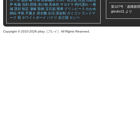
ロール
追跡
糊
万博
医療機関
ズルい
置き配
自負
自動音
声
私服
洗剤
団塊
漬け物
具体的
サヨナラ
時代遅れ
一夜
第107号「虚構新聞
城
貸切
制定
凄惨
取柄
宝石箱
廃車
グリンピース
わかめ
gisuke11
より
締結
半熟
手書き
潜水艦
出没
課金制
ガイコツ
ランドマ
ーク
宿
ホワイトボード
パクリ
近江国
カンペ
Copyright © 2010-2026 plray［プレイ］ All Rights Reserved.