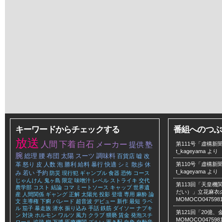
キーワードからチェックする
番組へのつぶ
放送
人間
下着
白石
メーカー
提供
塾
第111号「虚構新聞
t_kageyama
より
腕
総理
腰
布団
太陽
スーツ
調味料
百貨店
嘘
改
革
怒り
皮
人数
泡
勝利
給料
暴行
快適
シミ
散歩
休
第110号「虚構新聞
t_kageyama
より
み
若い
予約
防災
現行犯
ギャンブル
食器
恐怖
コース
じゃんけん
鬼ヶ島
限定
味噌汁
レベル
ストライキ
交代
第113回「天皇
農学部
コスト
結論
コマ
ミートソース
キャップ
世界遺
だい）」立花麻衣のLe
産
人間関係
ギャング
正解
太陽光
投影
登壇
専用
麻酔
論
MOMOCO047598
文
主導権
下痢
パレード
超音波
デビュー
新作
最短
ラベ
ル
茄子
暴走族
潜水
振り込み
手話
鉄筋
ダイソー
ナプキ
第121回「20億
ン
対決
ホルモン
ワルツ
風力
クラブ
猥褻
賃金
発泡スチ
MOMOCO047598