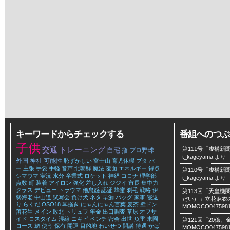
キーワードからチェックする
番組へのつぶ
子供
交通
トレーニング
第111号「虚構新聞
自宅
指
プロ野球
t_kageyama
より
外国
神社
可能性
恥ずかしい
富士山
育児休暇
ブタ
バ
ー
主張
手袋
手軽
音声
北朝鮮
魔法
覆面
エネルギー
得点
第110号「虚構新聞
シマウマ
実況
水分
卒業式
ロケット
神経
コロナ
理学部
t_kageyama
より
点数
町
装着
アイロン
強化
差し入れ
ジジイ
市長
集中力
クラス
デビュー
トラウマ
倦怠感
認証
蜂蜜
剃毛
戦略
伊
第113回「天皇
勢海老
中山道
試写会
負け犬
ネタ
早漏
バッグ
家事
寝返
だい）」立花麻衣のLe
り
らくだ
OSO18
耳掻き
にゃんにゃん言葉
麦茶
壁ドン
MOMOCO047598
落花生
メイン
敗北
トリュフ
年金
出口調査
草原
オフサ
イド
ロスタイム
混線
ニキビ
ベンチ
密会
出世
魚雷
来園
第121回「20億
ロース
鯛
使う
保有
開運
目的地
わいせつ
開講
待遇
かば
MOMOCO047598