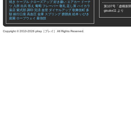
焼き
ケーブル
クローズアップ
好き嫌い
エアカー
ドーナ
ツ
入所
出兵
答え
葡萄
フレーバー
敬礼
足し算
ハイカラ
第107号「虚構新聞
薬店
紫式部
調印
完済
血管
ダイヤルアップ
歌舞伎町
多
gisuke11
より
額
銀行口座
高血圧
金庫
スプリング
膀胱炎
絵本
いびき
庭園
ロープウェイ
最強技
Copyright © 2010-2026 plray［プレイ］ All Rights Reserved.