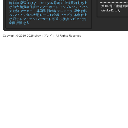
然
前後
早送り
ひよこ
金メダル
彫刻刀
宮沢賢治
打ち上
第107号「虚構新聞
げ
卸売
消費者保護センター
ボード
インプレゾンビ
パン
gisuke11
より
ク
観覧
クオカード
非国民
影武者
テレマーク
理念
お悩
み
パワフル
食べ放題
ロース
航空機
ピクピク
本命
仕上
げ
混ぜる
マイナンバーカード
頑張る
横浜
シビア
公判
余興
兵隊
恵方
Copyright © 2010-2026 plray［プレイ］ All Rights Reserved.