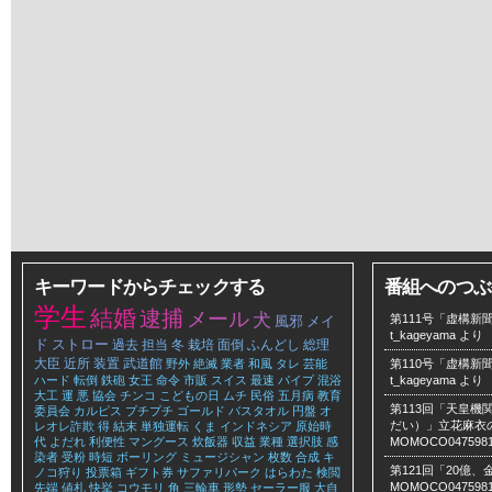
キーワードからチェックする
番組へのつぶ
学生
結婚
逮捕
メール
犬
第111号「虚構新聞
風邪
メイ
t_kageyama
より
ド
ストロー
過去
担当
冬
栽培
面倒
ふんどし
総理
大臣
近所
装置
武道館
野外
絶滅
業者
和風
タレ
芸能
第110号「虚構新聞
ハード
転倒
鉄砲
女王
命令
市販
スイス
最速
パイプ
混浴
t_kageyama
より
大工
運
悪
協会
チンコ
こどもの日
ムチ
民俗
五月病
教育
第113回「天皇
委員会
カルピス
プチプチ
ゴールド
バスタオル
円盤
オ
だい）」立花麻衣のLe
レオレ詐欺
得
結末
単独運転
くま
インドネシア
原始時
代
よだれ
利便性
マングース
炊飯器
収益
業種
選択肢
感
MOMOCO047598
染者
受粉
時短
ボーリング
ミュージシャン
枚数
合成
キ
第121回「20億
ノコ狩り
投票箱
ギフト券
サファリパーク
はらわた
検閲
MOMOCO047598
先端
値札
快挙
コウモリ
角
三輪車
形勢
セーラー服
大自