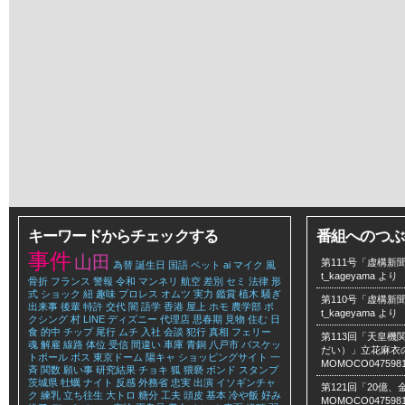
キーワードからチェックする
番組へのつぶ
事件
山田
第111号「虚構新聞
為替
誕生日
国語
ペット
ai
マイク
風
t_kageyama
より
骨折
フランス
警報
令和
マンネリ
航空
差別
セミ
法律
形
式
ショック
紐
趣味
プロレス
オムツ
実力
鑑賞
植木
騒ぎ
第110号「虚構新聞
出来事
後輩
特許
交代
闇
語学
香港
屋上
ホモ
農学部
ボ
t_kageyama
より
クシング
村
LINE
ディズニー
代理店
思春期
見物
住む
日
食
的中
チップ
尾行
ムチ
入社
会談
犯行
真相
フェリー
第113回「天皇
魂
解雇
線路
体位
受信
間違い
車庫
青銅
八戸市
バスケッ
だい）」立花麻衣のLe
トボール
ボス
東京ドーム
陽キャ
ショッピングサイト
一
MOMOCO047598
斉
関数
願い事
研究結果
チョキ
狐
猥褻
ボンド
スタンプ
茨城県
牡蠣
ナイト
反感
外務省
忠実
出演
イソギンチャ
第121回「20億
ク
練乳
立ち往生
大トロ
糖分
工夫
頭皮
基本
冷や飯
好み
MOMOCO047598