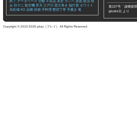
終了
データベース
空輸
不良品
美女
カンペ
表面
絶頂
弱
み
目ヤニ
航空機
昇天
江戸川
恵方巻き
猛打賞
ホワイト
第107号「虚構新聞
高松城
KO
品種
徘徊
手料理
懇切丁寧
手書き
竜
gisuke11
より
Copyright © 2010-2026 plray［プレイ］ All Rights Reserved.