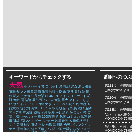
キーワードからチェックする
番組へのつぶ
天気
第111号「虚構新聞
セクシー
企業
ロボット
鳥
挑戦
SNS
源氏物語
t_kageyama
より
避難
サンマ
出産
評価
偽装
総理大臣
亀
アリ
醤油
熱
順
位
職人
トナカイ
英会話
ChatGPT
アイス
コンテスト
花
第110号「虚構新聞
瓶
漁師
闇
結論
原形
変
ペース
大型
重大
タトゥー
じじ
t_kageyama
より
い
サバイバル
連日
図鑑
大きい
ノーベル賞
公約
連携
結
婚式
横領
品質
突撃
バーチャル
暗殺
広報
投稿
洗顔
近隣
第113回「天皇
アップル
神経痛
盗撮
私語
駅弁
かば焼き
かぼちゃ
袴
亡
だい）」立花麻衣のLe
霊
小売
キャスター
蜂
2000年問題
包装
コミュ力
風速
黒
MOMOCO047598
服
破綻
涼しい
ヘビーリスナー
数量
飲料水
低価格
申し
立て
公演
検知
直線
ヒレ
分数
説明書
合戦
バレンタイン
第121回「20億
デー
漂着
値札
灯台下暗し
快挙
中学
一騎討ち
クソメガ
MOMOCO047598