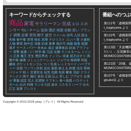
キーワードからチェックする
番組へのつぶ
商品
家電
サラリーマン
完成
第111号「虚構新聞
エロ
スポ
t_kageyama
より
ンサー
匂い
チーム
追加
通訳
画面
自動
若い
ブラン
ド
調整
必要
実現
帽子
疲労
ライバル
信号
入試
困る
第110号「虚構新聞
失格
食中毒
管理
発生
屈辱
テロリスト
コンパ
胃
小麦粉
t_kageyama
より
人物
事実
熱中症
演奏
約束
家事
無許可
肉眼
観客
範囲
第113回「天皇
漫才
ケース
パワー
冬休み
成立
健康食品
給油
アラフォ
だい）」立花麻衣のLe
ー
突撃
披露
パパ
科学
敵
冗談
近畿
ラジオネーム
ミジン
コ
正座
魔王
芝生
豊臣秀吉
インフレ
倍速
貧乏ゆすり
満
MOMOCO047598
腹中枢
歯痛
コミュニケーション
ジョウロ
格納庫
利益
第121回「20億
嫌味
ポケットモンゴル
ツバ
生成
レッドカード
ハーブテ
MOMOCO047598
ィー
全面
ワンワン詐欺
反抗
最新
鍛える
終盤
沈没
英検
パジャマ
粉々
交通安全
短気
包囲
包装
鬱蒼
流砂
クライ
第107号「虚構新聞
マックス
障子
施行
多彩
正面
以上
苦しむ
ブブゼラ
企業
gisuke11
より
が
軍服
認定
芸人
志望校
ナプキン
食べ放題
バスケット
ボール
出兵
特権
ラジオ小説
放水
コスモス
ハーフ
出火
訂正
返事
アシスト
Copyright © 2010-2026 plray［プレイ］ All Rights Reserved.