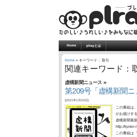
Home
plrayとは
Home
» キーワード： 取引
関連キーワード：
»
虚構新聞ニュース
第209号「虚構新聞ニュ
[2021年1月24日]
この番組は
がお届けす
虚構新聞最
http://ky
この番組は