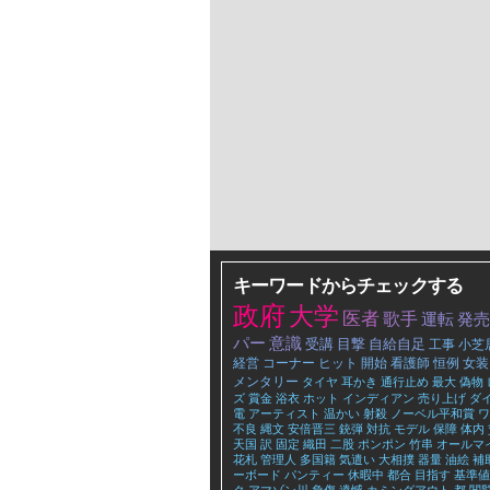
キーワードからチェックする
政府
大学
医者
歌手
運転
発売
パー
意識
受講
目撃
自給自足
工事
小芝
経営
コーナー
ヒット
開始
看護師
恒例
女装
メンタリー
タイヤ
耳かき
通行止め
最大
偽物
ズ
賞金
浴衣
ホット
インディアン
売り上げ
ダ
電
アーティスト
温かい
射殺
ノーベル平和賞
ワ
不良
縄文
安倍晋三
銃弾
対抗
モデル
保障
体内
天国
訳
固定
織田
二股
ポンポン
竹串
オールマ
花札
管理人
多国籍
気遣い
大相撲
器量
油絵
補
ーボード
パンティー
休暇中
都合
目指す
基準値