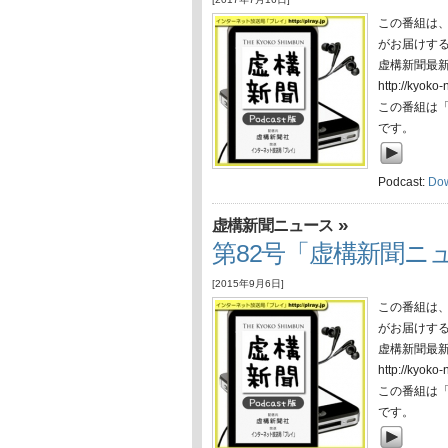
この番組は
がお届けす
虚構新聞最
http://ky
この番組は
です。
Podcast:
Do
»
虚構新聞ニュース
第82号「虚構新聞ニュ
[2015年9月6日]
この番組は
がお届けす
虚構新聞最
http://ky
この番組は
です。