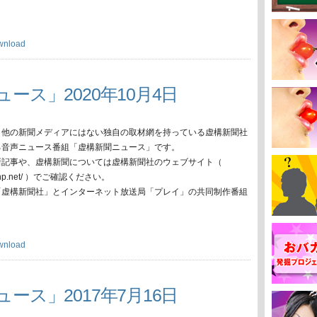
wnload
ース」2020年10月4日
、他の新聞メディアにはない独自の取材網を持っている虚構新聞社
る音声ニュース番組「虚構新聞ニュース」です。
新記事や、虚構新聞については虚構新聞社のウェブサイト（
oko-np.net/ ）でご確認ください。
「虚構新聞社」とインターネット放送局「プレイ」の共同制作番組
wnload
ース」2017年7月16日