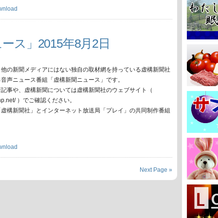
wnload
ース」2015年8月2日
、他の新聞メディアにはない独自の取材網を持っている虚構新聞社
る音声ニュース番組「虚構新聞ニュース」です。
新記事や、虚構新聞については虚構新聞社のウェブサイト（
oko-np.net/ ）でご確認ください。
「虚構新聞社」とインターネット放送局「プレイ」の共同制作番組
wnload
Next Page »