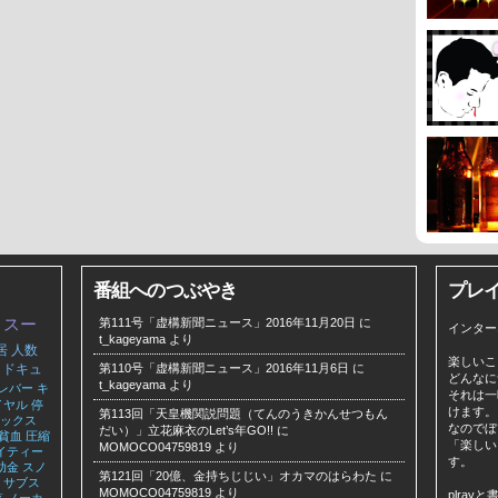
番組へのつぶやき
プレ
スー
第111号「虚構新聞ニュース」2016年11月20日
に
インター
t_kageyama
より
居
人数
楽しいこ
ドキュ
第110号「虚構新聞ニュース」2016年11月6日
に
どんなに
t_kageyama
より
レバー
キ
それは一
イヤル
停
けます。
第113回「天皇機関説問題（てんのうきかんせつもん
ックス
なのでぼ
だい）」立花麻衣のLet’s年GO!!
に
貧血
圧縮
「楽しい
MOMOCO04759819
より
イティー
す。
助金
スノ
第121回「20億、金持ちじじい」オカマのはらわた
に
サブス
MOMOCO04759819
より
plra