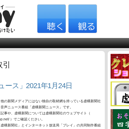
取引
ース」2021年1月24日
、他の新聞メディアにはない独自の取材網を持っている虚構新聞社
る音声ニュース番組「虚構新聞ニュース」です。
新記事や、虚構新聞については虚構新聞社のウェブサイト（
oko-np.net/ ）でご確認ください。
「虚構新聞社」とインターネット放送局「プレイ」の共同制作番組