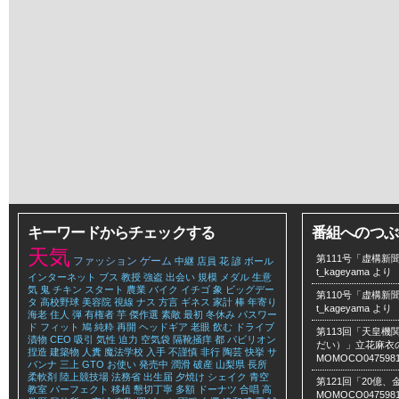
キーワードからチェックする
番組へのつぶ
天気
第111号「虚構新聞
ファッション
ゲーム
中継
店員
花
諺
ボール
t_kageyama
より
インターネット
ブス
教授
強盗
出会い
規模
メダル
生意
気
鬼
チキン
スタート
農業
バイク
イチゴ
象
ビッグデー
第110号「虚構新聞
タ
高校野球
美容院
視線
ナス
方言
ギネス
家計
棒
年寄り
t_kageyama
より
海老
住人
弾
有権者
芋
傑作選
素敵
最初
冬休み
パスワー
ド
フィット
鳩
純粋
再開
ヘッドギア
老眼
飲む
ドライブ
第113回「天皇
漬物
CEO
吸引
気性
迫力
空気袋
隔靴掻痒
都
パビリオン
だい）」立花麻衣のLe
捏造
建築物
人糞
魔法学校
入手
不謹慎
非行
陶芸
快挙
サ
MOMOCO047598
バンナ
三上
GTO
お使い
発売中
潤滑
破産
山梨県
長所
柔軟剤
陸上競技場
法務省
出生届
夕焼け
シェイク
青空
第121回「20億
教室
パーフェクト
移植
懇切丁寧
多額
ドーナツ
合唱
高
MOMOCO047598