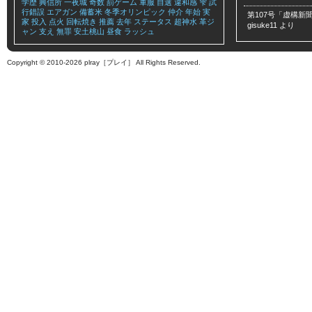
学歴
興信所
一夜城
奇数
罰ゲーム
軍服
自選
違和感
雫
試
行錯誤
エアガン
備蓄米
冬季オリンピック
仲介
年始
実
第107号「虚構新聞
家
投入
点火
回転焼き
推薦
去年
ステータス
超神水
革ジ
gisuke11
より
ャン
支え
無罪
安土桃山
昼食
ラッシュ
Copyright © 2010-2026 plray［プレイ］ All Rights Reserved.