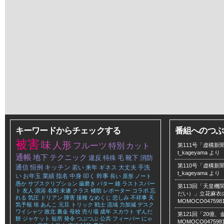
キーワードからチェックする
番組へのつぶ
被害
味
人形
フルーツ
特別
カット
第111号「虚構新聞
t_kageyama
より
通帳
地下
テクニック
違反
特殊
毛
靴下
消防
第110号「虚構新聞
通信
恒例
キッチン
若い
来年
ギネス
大丈夫
手洗
t_kageyama
より
い
お年玉
業績
指名
中身
叩く
幹事
長い
原形
ノート
愚か
サブスクリプション
歯磨き
バター
鐘
ラストスパー
第113回「天皇
ト
友人
混浴
名刺
未遂
クラス
補助
レポーター
コラボ
忘
だい）」立花麻衣のLe
れる
気圧
ドリアン
障害
接種
なめくじ
悲しみ
不祥事
天
MOMOCO047598
気予報
埃
あんこ
元旦
トリック
戦士
流域
力加減
デスク
ワイシャツ
敗北
裏金
母校
売り場
成年
スカウト
ずんだ
第121回「20億
餅
ジャケット
短所
発令
つぶつぶ
公共
フィーバー
にゃ
MOMOCO047598