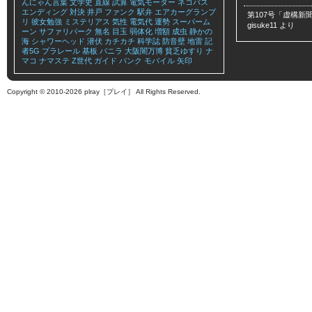
んにゃん言葉
文学史
直線
試算
電気モーター
ネコバス
エンディング
対決
井戸
ファンク
駅弁
エアカーグランプ
第107号「虚構新聞
リ
彼女勉強
ミステリアス
気性
電気代
運勢
スーパーム
gisuke11
より
ーン
サファリパーク
無名
目玉
弱体化
増額
成虫
静かの
海
シャワーヘッド
潜伏
カチカチ
科学誌
防音壁
地雷
記
者5G
プラレール
基板
バニラ
大阪闇万博
貧乏ゆすり
ナ
マコ
ナマステ
Z世代
ガイド
パンク
モバイル
矢印
Copyright © 2010-2026 plray［プレイ］ All Rights Reserved.