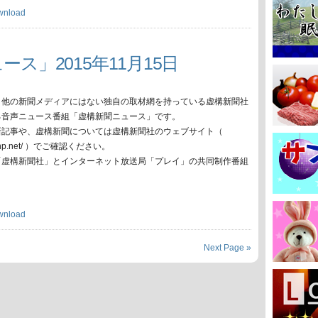
wnload
ス」2015年11月15日
、他の新聞メディアにはない独自の取材網を持っている虚構新聞社
る音声ニュース番組「虚構新聞ニュース」です。
新記事や、虚構新聞については虚構新聞社のウェブサイト（
oko-np.net/ ）でご確認ください。
「虚構新聞社」とインターネット放送局「プレイ」の共同制作番組
wnload
Next Page »