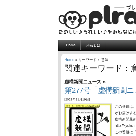
Home
plrayとは
Home
» キーワード： 意味
関連キーワード：
»
虚構新聞ニュース
第277号「虚構新聞ニュ
[2023年11月19日]
この番組は
がお届けす
虚構新聞最
http://ky
この番組は