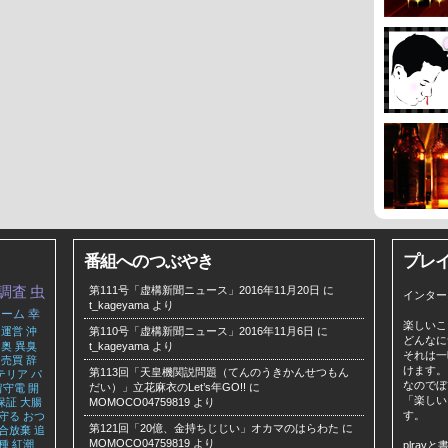
番組へのつぶやき
プレ
調査
虫
第111号「虚構新聞ニュース」2016年11月20日
に
インター
t_kageyama
より
リーム
幸
楽しいこ
運営
沖
第110号「虚構新聞ニュース」2016年11月6日
に
どんなに
奥
異臭
t_kageyama
より
それは一
売買
辞
けます。
第113回「天皇機関説問題（てんのうきかんせつもん
テリア
パ
なのでぼ
だい）」立花麻衣のLet’s年GO!!
に
留守電
開
「楽しい
保証
大腸
MOMOCO04759819
より
す。
守る
おつ
第121回「20億、金持ちじじい」オカマのはらわた
に
合放棄
追
MOMOCO04759819
より
種
紅潮
plra