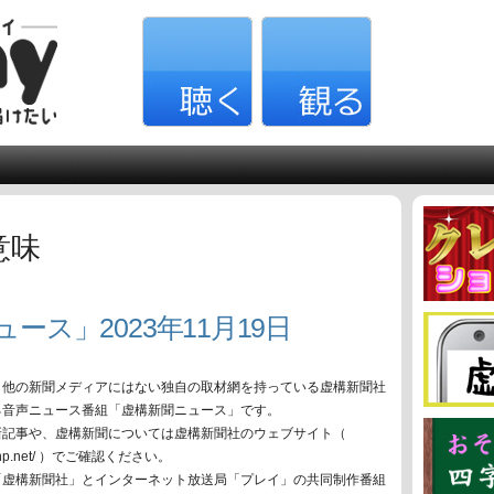
意味
ース」2023年11月19日
、他の新聞メディアにはない独自の取材網を持っている虚構新聞社
る音声ニュース番組「虚構新聞ニュース」です。
新記事や、虚構新聞については虚構新聞社のウェブサイト（
oko-np.net/ ）でご確認ください。
「虚構新聞社」とインターネット放送局「プレイ」の共同制作番組