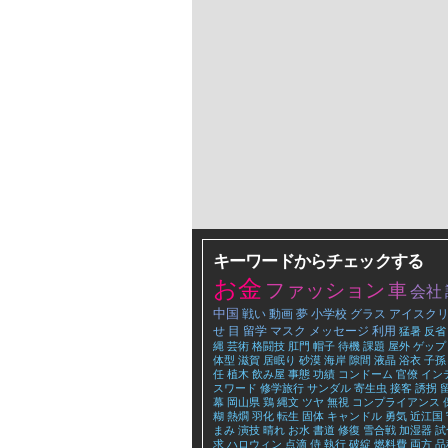
キーワードからチェックする
お金
ファッション
車
会社
中国
戦い
動画
夢
小学校
グラス
アイスク
せ
目
留学
マスク
メッセージ
利用
猛暑
反省
縄
芸術
格闘技
肛門
帽子
待機
課題
屋外
ゲップ
体型
滋賀
居眠り
砂漠
海岸
隙間
液晶
浴衣
子孫
任
植木
飲み屋
事態
功績
コンドーム
官僚
イン
スワード
修学旅行
サンダル
寄生虫
接客
誘拐
幕
岡山県
鶏
縄文
ツヤ
無視
コンプライアンス
糊
熱燗
羽化
転生
固体
キャンドル
勇気
近江国
まみ
演技
晴れ
お水
書道
修復
雪合戦
加湿器
試
求
ハロウィン
点滴
侍
執行
破綻
燃料費
両方
品