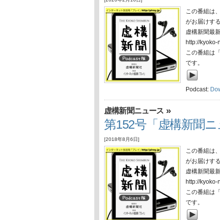
この番組は
がお届けす
虚構新聞最
http://ky
この番組は
です。
Podcast:
Do
»
虚構新聞ニュース
第152号「虚構新聞ニ
[2018年8月6日]
この番組は
がお届けす
虚構新聞最
http://ky
この番組は
です。