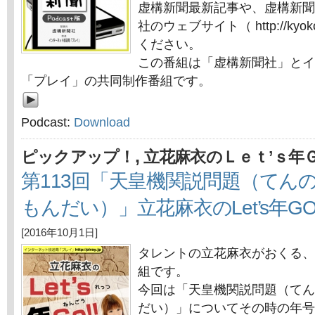
虚構新聞最新記事や、虚構新聞
社のウェブサイト（ http://kyok
ください。
この番組は「虚構新聞社」とイ
「プレイ」の共同制作番組です。
Podcast:
Download
,
ピックアップ！
立花麻衣のＬｅｔ’ｓ年
第113回「天皇機関説問題（てん
もんだい）」立花麻衣のLet’s年GO!
[2016年10月1日]
タレントの立花麻衣がおくる、
組です。
今回は「天皇機関説問題（てん
だい）」についてその時の年号