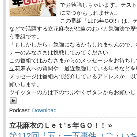
でお勉強しちゃいます。テスト
に立つかもしれません。
この番組「Let’s年GO!!」
などで活躍する立花麻衣が独自のおバカ勉強法で歴
う番組です。
「もしかしたら」勉強になるかもしれませんので、
ナーのみなさまは挑戦してみてください。
この番組ではみなさまからのメッセージをお待ちし
立花麻衣への質問や、最近勉強している年号などを
メッセージは番組内で紹介しているアドレスか、以
願いします。
ツイッターの方は下のつぶやくボタンからお願いし
Podcast:
Download
»
立花麻衣のＬｅｔ’ｓ年ＧＯ！！
第112回「五・一五事件（ご・い