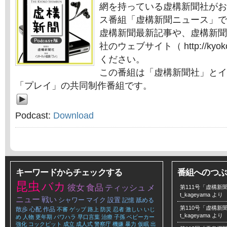
網を持っている虚構新聞社がお
ス番組「虚構新聞ニュース」で
虚構新聞最新記事や、虚構新聞
社のウェブサイト（ http://kyok
ください。
この番組は「虚構新聞社」とイ
「プレイ」の共同制作番組です。
Podcast:
Download
キーワードからチェックする
番組へのつぶ
昆虫
バカ
彼女
食品
ティッシュ
メ
第111号「虚構新聞
t_kageyama
より
ニュー
戦い
シャワー
マイク
設置
記憶
舐める
第110号「虚構新聞
散歩
心配
作品
不審
ゲップ
路上
防災
忍者
激しい
いじ
t_kageyama
より
め
人物
更年期
パワハラ
早口言葉
治療
子孫
ベビーカー
強化
コックピット
成立
成人式
警察庁
機嫌
暴力
仮眠
出