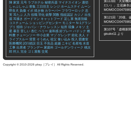
第113回「天皇
陣
家賃
元号
ラブホテル
秘密兵器
マイナスイオン
適切
だい）」立花麻衣のLe
しゃぶしゃぶ
密集
三日坊主
レンジ
ホームステイ
ムーン
MOMOCO047598
野良犬
負傷
イボ
焼き物
カラーバー
フラワーロック
忠
実
耳たぶ
人力
役職
羽化
銃撃
関数
指紋認証
カジノ
出生
第121回「20億
届
耳掻き
ガードマン
キャットフード
足し算
無差別級
MOMOCO047598
コスチューム
ショッピングセンター
モニター
N-1グラン
プリ
招待
ジャパン・ナウ
レッスン
短所
現像
メキソ
土
第107号「虚構新聞
星
暴言
苦しい
杏仁
ペリー
違和感
好プレー
パドック
燃
gisuke11
より
料費
チェーンソー
中小企業
マゾ
ゲレンデ
劣化
夫人
ド
ライブスルー
背景
そうめん
祖父
食い込み
投入
図書室
医療機関
試行錯誤
目玉
不良品
超越
ニキビ
名産地
水道
工事
出席者
ブランデー
家庭科
ゴールデンウィーク
桃次
郎
狩人
完全
ゴミ屋敷
交尾
Copyright © 2010-2026 plray［プレイ］ All Rights Reserved.