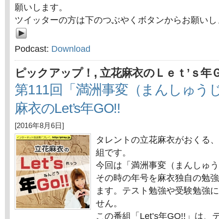
願いします。
ツイッターの方は下のつぶやくボタンからお願いし
Podcast:
Download
,
ピックアップ！
立花麻衣のＬｅｔ’ｓ年
第111回「満洲事変（まんしゅう
麻衣のLet’s年GO!!
[2016年8月6日]
タレントの立花麻衣がおくる、
組です。
今回は「満洲事変（まんしゅう
その時の年号を麻衣独自の勉強
ます。テスト勉強や受験勉強に
せん。
この番組「Let’s年GO!!」