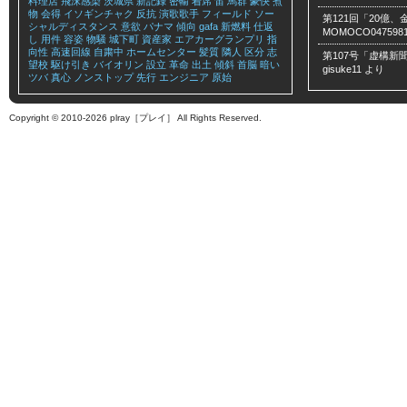
料理店
飛沫感染
茨城県
新記録
密輸
着席
笛
馬群
豪快
煮
物
会得
イソギンチャク
反抗
演歌歌手
フィールド
ソー
第121回「20億
シャルディスタンス
意欲
パナマ
傾向
gafa
新燃料
仕返
MOMOCO047598
し
用件
容姿
物騒
城下町
資産家
エアカーグランプリ
指
向性
高速回線
自粛中
ホームセンター
髪質
隣人
区分
志
第107号「虚構新聞
望校
駆け引き
バイオリン
設立
革命
出土
傾斜
首脳
暗い
gisuke11
より
ツバ
真心
ノンストップ
先行
エンジニア
原始
Copyright © 2010-2026 plray［プレイ］ All Rights Reserved.