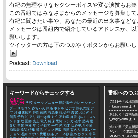
有紀の無理やりなセクシーボイスや変な演技もお楽
この番組ではみなさまからのメッセージを募集して
有紀に聞きたい事や、あなたの最近の出来事などな
メッセージは番組内で紹介しているアドレスか、以
願いします。
ツイッターの方は下のつぶやくボタンからお願いし
Podcast:
Download
キーワードからチェックする
番組へのつぶ
勉強
第111号「虚構新聞
学校
ルール
メニュー
暗証番号
カレー
シャン
t_kageyama
より
プー
リモコン
赤ちゃん
頭痛
ボトル
ビデオ
除夜の鐘
デ
ブ
月
健康飲料
仲間
蜘蛛
救急車
鏡
会見
農家
おにぎり
第110号「虚構新聞
飼育
予約
蛇
アリ
鐘つき機
対立
不動産
施設
きのこ
スタ
t_kageyama
より
ンド
解散
医師
売上
殺人
確保
恐怖
レンガ
確率
肥満
世
界初
事業
唾液
年号
子育て
平均
滝
植木
日経平均
不良
第113回「天皇
歯医者
承認
特集
縛る
メロン
摂取
清掃
有名人
順番
バー
だい）」立花麻衣のLe
ジョン
遅刻
ウザい
費用
腹痛
グー
本数
慰め
鉄クズ
中華
MOMOCO047598