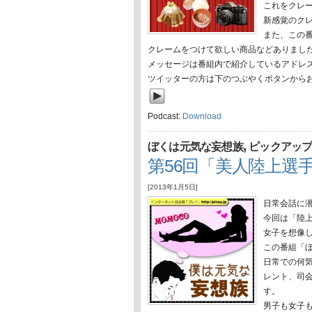
これをクレ
新感覚のク
また、この
クレームをつけて欲しい商品などありまし
メッセージは番組内で紹介しているアドレ
ツイッターの方は下のつぶやくボタンから
Podcast:
Download
,
ぼくは元気な妄想族
ピックアッ
第56回「美人陸上選
[2013年1月5日]
日常会話に
今回は「陸
女子を想像
この番組「
日常での何
レント、司会
す。
男子も女子