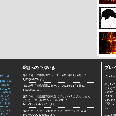
番組へのつぶやき
プレ
第111号「虚構新聞ニュース」2016年11月20日
に
金
フル
インター
t_kageyama
より
ト山田
経
楽しいこ
店舗
事
第110号「虚構新聞ニュース」2016年11月6日
に
どんなに
ィズニー
t_kageyama
より
それは一
る
油性
電
緊迫
私
けます。
第113回「天皇機関説問題（てんのうきかんせつもん
ン
テカテ
なのでぼ
だい）」立花麻衣のLet’s年GO!!
に
使い
祈願
「楽しい
MOMOCO04759819
より
ーバー
す。
県
プロミ
第121回「20億、金持ちじじい」オカマのはらわた
に
ァンク
MOMOCO04759819
より
plra