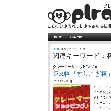
Home
plrayとは
Home
» キーワード： 棒
関連キーワード：
»
クレーマーショッピング
第39回「すりこぎ棒
[2013年2月10日]
クレーマー
この番組は
あれ？でも
クレームと
このクレー