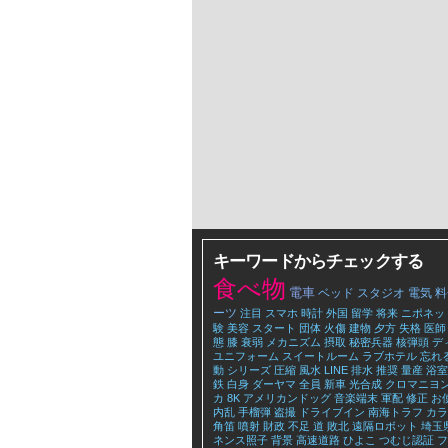
キーワードからチェックする
食べ物
電車
ベッド
スタジオ
電気
料
ーツ
注目
スマホ
時計
外国
留学
将来
ニポネッ
験
美容
スタート
団体
火傷
建物
夕方
失格
医師
態
膝
衰弱
メカニズム
摂取
秘密兵器
核弾頭
デ
ユニフォーム
スイートルーム
ラブホテル
忘れ
動
シリーズ
圧縮
風水
LINE
排水
推奨
量産
浴室
鉄
白身
ダーヤマ
全員
新車
光合成
クロマニヨ
カ
8K
アメリカンドッグ
音楽端末
軍配
修正
お
内乱
手榴弾
盗撮
ドライブイン
南海トラフ
カラ
角笛
噴射
財政
不足
道
敗北
遠隔ロボット
埼玉
ネンス照子
背景
高速道路
ひよこ
つむじ認証
フ