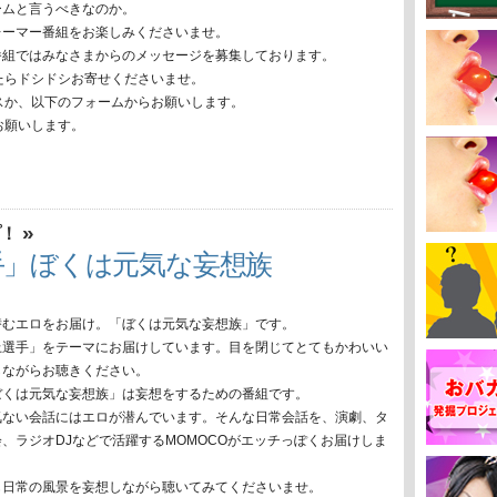
ームと言うべきなのか。
レーマー番組をお楽しみくださいませ。
番組ではみなさまからのメッセージを募集しております。
たらドシドシお寄せくださいませ。
スか、以下のフォームからお願いします。
お願いします。
»
プ！
手」ぼくは元気な妄想族
潜むエロをお届け。「ぼくは元気な妄想族」です。
上選手」をテーマにお届けしています。目を閉じてとてもかわいい
しながらお聴きください。
ぼくは元気な妄想族」は妄想をするための番組です。
気ない会話にはエロが潜んでいます。そんな日常会話を、演劇、タ
、ラジオDJなどで活躍するMOMOCOがエッチっぽくお届けしま
も日常の風景を妄想しながら聴いてみてくださいませ。