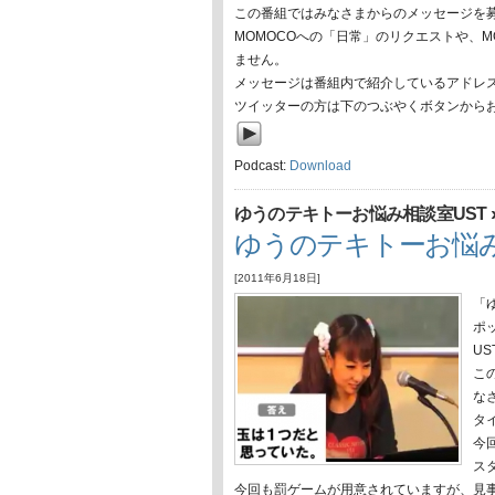
この番組ではみなさまからのメッセージを
MOMOCOへの「日常」のリクエストや、
ません。
メッセージは番組内で紹介しているアドレ
ツイッターの方は下のつぶやくボタンから
Podcast:
Download
ゆうのテキトーお悩み相談室UST
ゆうのテキトーお悩み
[2011年6月18日]
「
ポ
US
こ
な
タ
今
ス
今回も罰ゲームが用意されていますが、見