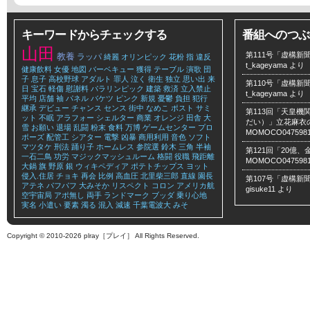
キーワードからチェックする
番組へのつぶ
山田
第111号「虚構新聞
教養
ラッパ
綺麗
オリンピック
花粉
指
違反
t_kageyama
より
健康飲料
女優
地図
バーベキュー
獲得
テーブル
演歌
団
子
息子
高校野球
アダルト
罪人
泣く
衛生
独立
思い出
来
第110号「虚構新聞
日
宝石
軽傷
慰謝料
パラリンピック
建築
救済
立入禁止
t_kageyama
より
平均
店舗
袖
パネル
バケツ
ピンク
新規
憂鬱
負担
犯行
継承
デビュー
チャンス
センス
街中
なめこ
ポスト
サミ
第113回「天皇
ット
不眠
アラフォー
シェルター
商業
オレンジ
田舎
大
だい）」立花麻衣のLe
雪
お願い
退場
乱闘
粉末
食料
万博
ゲームセンター
プロ
MOMOCO047598
ポーズ
配管工
シアター
電撃
凶暴
商用利用
音色
ソフト
マツタケ
刑法
踊り子
ホームレス
参院選
鈴木
三角
半袖
第121回「20億
一石二鳥
功労
マジックマッシュルーム
格闘
役職
飛距離
MOMOCO047598
大鍋
旗
野原
銀
ウィキペディア
ポテトチップス
ヨット
侵入.住居
チョキ
再会
比例
高血圧
北里柴三郎
直線
園長
第107号「虚構新聞
アテネ
パフパフ
大みそか
リスペクト
コロン
アメリカ航
gisuke11
より
空宇宙局
アポ無し
両手
ランドマーク
ブッダ
乗り心地
実名
小遣い
要素
濁る
混入
減速
千葉電波大
みそ
Copyright © 2010-2026 plray［プレイ］ All Rights Reserved.