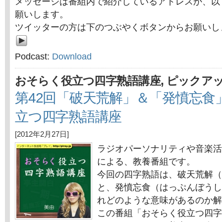
メッセージは番組内で紹介しているアドレスか、以
願いします。
ツイッターの方は下のつぶやくボタンからお願いし
Podcast:
Download
,
おそらく役立つ四字熟語講座
ピックア
第42回「破天荒解」＆「発憤忘食
立つ四字熟語講座
[2012年2月27日]
ラジオパーソナリティや音楽活
による、教養番組です。
今回の四字熟語は、破天荒解（
と、発憤忘食（はっぷんぼうし
れどのような意味があるのか解
この番組「おそらく役立つ四字