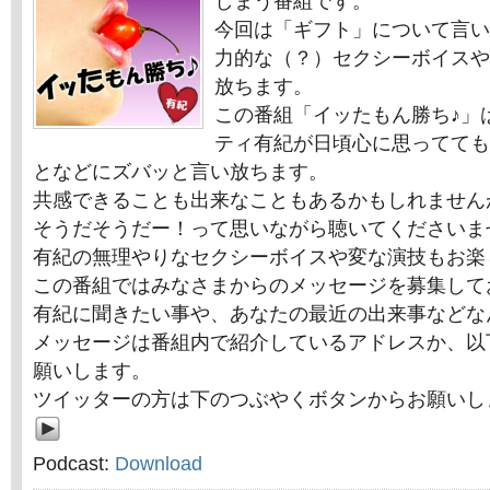
しまう番組です。
今回は「ギフト」について言い
力的な（？）セクシーボイスや
放ちます。
この番組「イッたもん勝ち♪」
ティ有紀が日頃心に思ってても
となどにズバッと言い放ちます。
共感できることも出来なこともあるかもしれません
そうだそうだー！って思いながら聴いてくださいま
有紀の無理やりなセクシーボイスや変な演技もお楽
この番組ではみなさまからのメッセージを募集して
有紀に聞きたい事や、あなたの最近の出来事などな
メッセージは番組内で紹介しているアドレスか、以
願いします。
ツイッターの方は下のつぶやくボタンからお願いし
Podcast:
Download