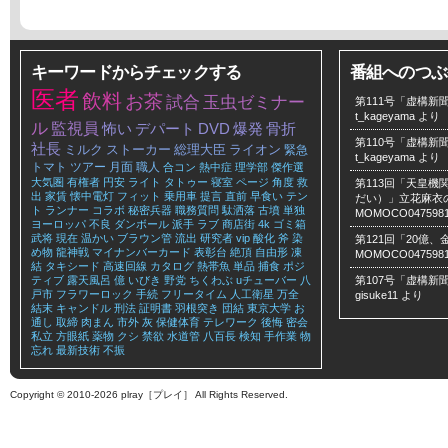
キーワードからチェックする
番組へのつぶ
医者
飲料
お茶
試合
玉虫ゼミナー
第111号「虚構新聞
t_kageyama
より
ル
監視員
怖い
デパート
DVD
爆発
骨折
第110号「虚構新聞
社長
ミルク
ストーカー
総理大臣
ライオン
緊急
t_kageyama
より
トマト
ツアー
月面
職人
合コン
熱中症
理学部
傑作選
大気圏
有権者
円安
ライト
タトゥー
寝室
ページ
角度
救
第113回「天皇
出
家賃
懐中電灯
フィット
乗用車
提言
直前
早食い
テン
だい）」立花麻衣のLe
ト
ランナー
コラボ
秘密兵器
職務質問
駄洒落
古墳
単独
MOMOCO047598
ヨーロッパ
不良
ダンボール
派手
ラブ
商店街
4k
ゴミ箱
武将
現在
温かい
ブラウン管
流出
研究者
vip
酸化
斧
染
第121回「20億
め物
龍神戦
マイナンバーカード
表彰台
絶頂
自由形
凍
MOMOCO047598
結
タキシード
高速回線
カタログ
熱帯魚
単品
捕食
ポジ
ティブ
露天風呂
億
いびき
野党
ちくわぶ
uチューバー
八
第107号「虚構新聞
戸市
フラワーロック
手続
フリータイム
人工衛星
万全
gisuke11
より
結末
キャンドル
刑法
証明書
羽根突き
団結
東京大学
お
通し
取締
肉まん
市外
灰
保健体育
テレワーク
後悔
密会
私立
方眼紙
薬物
クシ
禁欲
水道管
八百長
検知
手作業
物
忘れ
最新技術
不振
Copyright © 2010-2026 plray［プレイ］ All Rights Reserved.