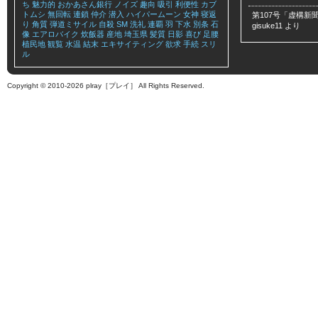
ち
魅力的
おかあさん銀行
ノイズ
趣向
吸引
利便性
カブ
トムシ
無回転
連鎖
仲介
潜入
ハイパームーン
女神
寝返
第107号「虚構新聞
り
角質
弾道ミサイル
自殺
SM
洗礼
連覇
羽
下水
別条
石
gisuke11
より
像
エアロバイク
炊飯器
産地
埼玉県
髪質
日影
喜び
足腰
植民地
観覧
水温
結末
エキサイティング
欲求
手続
スリ
ル
Copyright © 2010-2026 plray［プレイ］ All Rights Reserved.