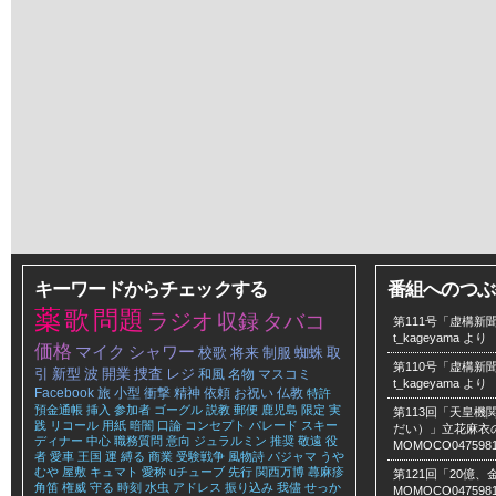
キーワードからチェックする
番組へのつぶ
薬
歌
問題
ラジオ
収録
タバコ
第111号「虚構新聞
t_kageyama
より
価格
マイク
シャワー
校歌
将来
制服
蜘蛛
取
第110号「虚構新聞
引
新型
波
開業
捜査
レジ
和風
名物
マスコミ
t_kageyama
より
Facebook
旅
小型
衝撃
精神
依頼
お祝い
仏教
特許
預金通帳
挿入
参加者
ゴーグル
説教
郵便
鹿児島
限定
実
第113回「天皇
践
リコール
用紙
暗闇
口論
コンセプト
パレード
スキー
だい）」立花麻衣のLe
ディナー
中心
職務質問
意向
ジュラルミン
推奨
敬遠
役
MOMOCO047598
者
愛車
王国
運
縛る
商業
受験戦争
風物詩
パジャマ
うや
むや
屋敷
キュマト
愛称
uチューブ
先行
関西万博
蕁麻疹
第121回「20億
角笛
権威
守る
時刻
水虫
アドレス
振り込み
我儘
せっか
MOMOCO047598