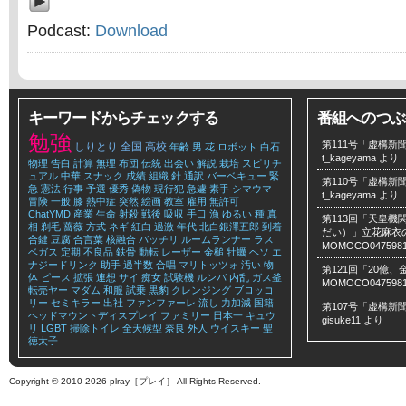
Podcast:
Download
キーワードからチェックする
番組へのつぶ
勉強
第111号「虚構新聞
しりとり
全国
高校
年齢
男
花
ロボット
白石
t_kageyama
より
物理
告白
計算
無理
布団
伝統
出会い
解説
栽培
スピリチ
ュアル
中華
スナック
成績
組織
針
通訳
バーベキュー
緊
第110号「虚構新聞
急
憲法
行事
予選
優秀
偽物
現行犯
急遽
素手
シマウマ
t_kageyama
より
冒険
一般
膝
熱中症
突然
絵画
教室
雇用
無許可
ChatYMD
産業
生命
射殺
戦後
吸収
手口
漁
ゆるい
種
真
第113回「天皇
相
剃毛
薔薇
方式
ネギ
紅白
過激
年代
北白銀澤五郎
到着
だい）」立花麻衣のLe
合鍵
豆腐
合言葉
核融合
バッチリ
ルームランナー
ラス
MOMOCO047598
ベガス
定期
不良品
鉄骨
動転
レーザー
金槌
牡蠣
ヘソ
エ
ナジードリンク
助手
過半数
合唱
マリトッツォ
汚い
物
第121回「20億
体
ピース
拡張
連想
サイ
痴女
試験機
ルンバ
内乱
ガス釜
MOMOCO047598
転売ヤー
マダム
和服
試乗
黒豹
クレンジング
ブロッコ
リー
セミキラー
出社
ファンファーレ
流し
力加減
国籍
第107号「虚構新聞
ヘッドマウントディスプレイ
ファミリー
日本一
キュウ
gisuke11
より
リ
LGBT
掃除トイレ
全天候型
奈良
外人
ウイスキー
聖
徳太子
Copyright © 2010-2026 plray［プレイ］ All Rights Reserved.