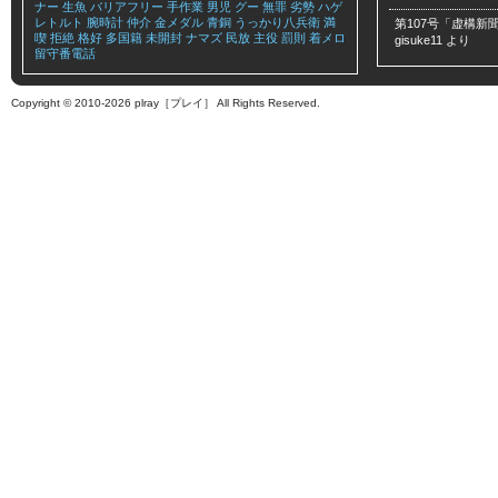
ナー
生魚
バリアフリー
手作業
男児
グー
無罪
劣勢
ハゲ
レトルト
腕時計
仲介
金メダル
青銅
うっかり八兵衛
満
第107号「虚構新聞
喫
拒絶
格好
多国籍
未開封
ナマズ
民放
主役
罰則
着メロ
gisuke11
より
留守番電話
Copyright © 2010-2026 plray［プレイ］ All Rights Reserved.