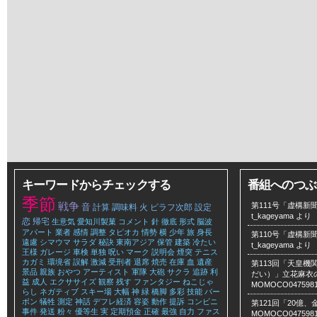
キーワードからチェックする
番組へのつぶ
季節
戦争
第111号「虚構新聞
音
計算
調味料
火
ピラフ次郎
設定
t_kageyama
より
恋
帰宅
生意気
愛知川製菓
コメント
針
徹底
形式
脳波
アパート
業者
感情
調整
タピオカ
情勢
横
少年
旅
身長
第110号「虚構新聞
遠慮
シマウマ
サラダ
秘訣
東南アジア
保管
建築
冷たい
t_kageyama
より
王様
ガレージ
車検
単独
呪い
マーク
説明会
煙突
テニス
カガミ
環境省
誤解
激減
受刑者
退席
焼売
在庫
血
遺産
第113回「天皇
景品
親族
おやつ
アーティスト
軍隊
大砲
サクラ
追跡
利
だい）」立花麻衣のLe
益
成人
エクササイズ
観察
残す
ファンタジー
ねこじゃ
MOMOCO047598
らし
ネガティブ
スキー場
大幅
神
緑
橋脚
多彩
技能
バー
ボン
犠牲
測定
神話
デフレ経済
容姿
動作
提訴
コンビニ
第121回「20億
事件
発送
粉々
優等生
実
定期預金
正確
最強
自力
ファス
MOMOCO047598