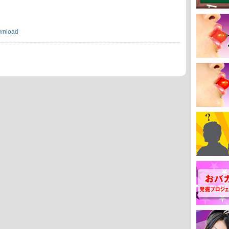
wnload