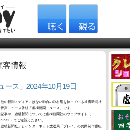
顧客情報
ース」2024年10月19日
、他の新聞メディアにはない独自の取材網を持っている虚構新聞社
る音声ニュース番組「虚構新聞ニュース」です。
新記事や、虚構新聞については虚構新聞社のウェブサイト（
oko-np.net/ ）でご確認ください。
「虚構新聞社」とインターネット放送局「プレイ」の共同制作番組