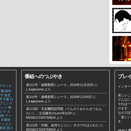
番組へのつぶやき
プレ
第111号「虚構新聞ニュース」2016年11月20日
に
ナウンス
インター
t_kageyama
より
プ麺
製作
ザ
放送
楽しいこ
第110号「虚構新聞ニュース」2016年11月6日
に
甲子園
日
どんなに
t_kageyama
より
プニング
それは一
カンペ
物
けます。
第113回「天皇機関説問題（てんのうきかんせつもん
レラ
カ
なのでぼ
だい）」立花麻衣のLet’s年GO!!
に
傾斜
チャ
「楽しい
MOMOCO04759819
より
爪楊枝
す。
ーション
第121回「20億、金持ちじじい」オカマのはらわた
に
麦茶
陸上
MOMOCO04759819
より
plra