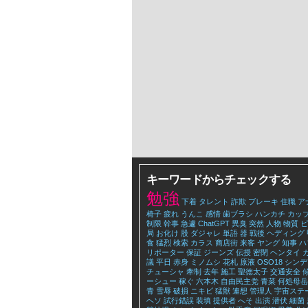
キーワードからチェックする
勉強
下着
タレント
詐欺
ブレーキ
住職
ア
椅子
疲れ
うんこ
感情
歯ブラシ
ハンカチ
カッ
制限
幹事
急遽
ChatGPT
異臭
突然
人物
物質
ピ
局
お化け
股
ダジャレ
単語
器
戦後
ヘディング
食
猛烈
検索
カラス
商店街
来客
ヤング
知事
ハ
リポーター
保証
ジーンズ
伝授
密閉
ヘンタイ
議
平日
赤身
ミノムシ
花札
原液
OSO18
シンデ
チューシャ
牽制
去年
施工
聖徳太子
交通安全
ーシュー
稼ぐ
六本木
自由民主党
青菜
何処母岳
青
雪辱
破損
ニキビ
猛獣
連想
管理人
宇宙ステ
ヘソ
試行錯誤
装填
提供者
へそ
出演
潜伏
細菌