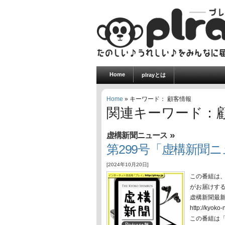
Home
plrayとは
Home
» キーワード： 顧客情報
関連キーワード：
»
虚構新聞ニュース
第299号「虚構新聞ニュ
[2024年10月20日]
この番組は
がお届けす
虚構新聞最
http://ky
この番組は