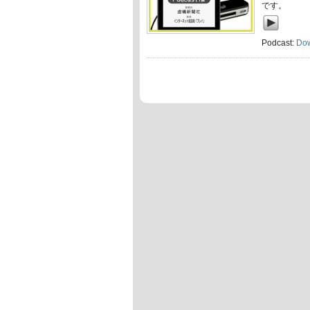
です。
Podcast:
Do