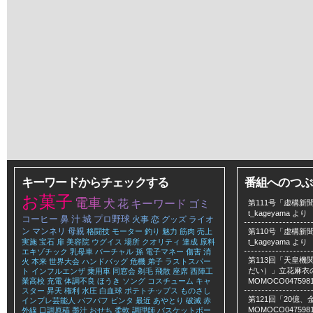
キーワードからチェックする
番組へのつぶ
お菓子
電車
犬
花
キーワード
ゴミ
第111号「虚構新聞
t_kageyama
より
コーヒー
鼻
汁
城
プロ野球
火事
恋
グッズ
ライオ
ン
マンネリ
母親
格闘技
モーター
釣り
魅力
筋肉
売上
第110号「虚構新聞
実施
宝石
扉
美容院
ウグイス
場所
クオリティ
達成
原料
t_kageyama
より
エキゾチック
乳母車
バーチャル
孫
電子マネー
傷害
消
第113回「天皇
火
本来
世界大会
ハンドバッグ
危機
弟子
ラストスパー
だい）」立花麻衣のLe
ト
インフルエンザ
乗用車
同窓会
剃毛
飛散
座席
西陣工
業高校
充電
体調不良
ほうき
ソング
コスチューム
キャ
MOMOCO047598
スター
昇天
権利
水圧
白血球
ポテトチップス
ものさし
第121回「20億
インプレ芸能人
パフパフ
ビンタ
最近
あやとり
破滅
赤
MOMOCO047598
外線
口調原稿
墨汁
おせち
柔軟
調理師
バスケットボー