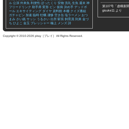
ル
公演
外来魚
利便性
ぼったくり
安物
洗礼
生魚
週末
神
第107号「虚構新聞
フリードリンク
助手席
変形
ピン
仮病
決め手
デッドボ
gisuke11
より
ール
エキサイティング
ダイヤ
資料館
本棚
クイズ番組
ガチャピン
加速
臨時
牡蠣
凄惨
空き缶
塩ラーメン
おつ
まみ
さい銭
サッシ
うるさい
出所
駅長
飼育員
到来
金づ
ち
ひよこ
金玉
プレッシャー
極上
メンズ
詩
Copyright © 2010-2026 plray［プレイ］ All Rights Reserved.